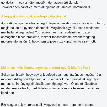
gondoltam, hogy a héten megjön, de nagyon örülök neki :)
További szép napot és ment az ajánlás az ismerősi körömben :)
A leggyakoribb hibák kipufogó választásnál
A sportkipufogó vásárlás az egyik legizgalmasabb módosítás egy motoron,
mégis sokan túl gyorsan döntenek. Meglátnak egy jól kinéző rendszert,
meghallanak egy videót YouTube-on, és már rendelnék is. Ezzel
önmagában nincs probléma, viszont tapasztalatom szerint rengeteg
motoros utólag jön rá, hogy nem teljesen azt kapta, amire számított.
Miért lesz más élmény ugyanaz a motor egy új kipufogóval?
Sokan azt hiszik, hogy egy új kipufogó csak egy látványos kiegészítő a
motoron. Addig gondolják ezt, amíg először ki nem próbálnak egy olyan
motort, amin tényleg jól eltalált sportkipufogó van. Onnantól általában
minden megváltozik, mert hirtelen ugyanaz a motor teljesen más érzést
kezd adni.
Ezt nagyon sok motoros átéli. Megveszi a motort, örül neki, szereti