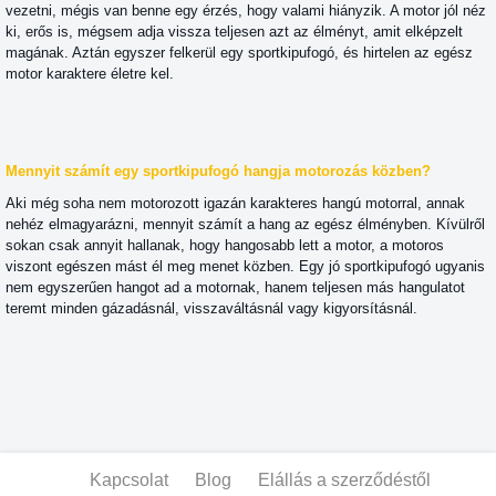
vezetni, mégis van benne egy érzés, hogy valami hiányzik. A motor jól néz
ki, erős is, mégsem adja vissza teljesen azt az élményt, amit elképzelt
magának. Aztán egyszer felkerül egy sportkipufogó, és hirtelen az egész
motor karaktere életre kel.
Mennyit számít egy sportkipufogó hangja motorozás közben?
Aki még soha nem motorozott igazán karakteres hangú motorral, annak
nehéz elmagyarázni, mennyit számít a hang az egész élményben. Kívülről
sokan csak annyit hallanak, hogy hangosabb lett a motor, a motoros
viszont egészen mást él meg menet közben. Egy jó sportkipufogó ugyanis
nem egyszerűen hangot ad a motornak, hanem teljesen más hangulatot
teremt minden gázadásnál, visszaváltásnál vagy kigyorsításnál.
Kapcsolat
Blog
Elállás a szerződéstől