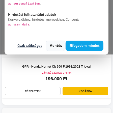
.
ad_personalization
Hirdetési felhasználói adatok
Konverziókhoz, hirdetési mérésekhez. Consent:
.
ad_user_data
Bármikor módosíthatod:
Süti beállítások
.
Csak szükséges
Mentés
Elfogadom mindet
GPR - Honda Hornet Cb 600 F 1998/2002 Trioval
Várható szállítás 2-4 hét
196.000 Ft
RÉSZLETEK
KOSÁRBA