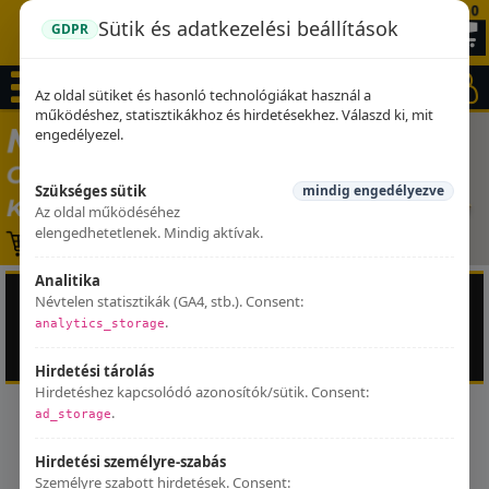
0
Sütik és adatkezelési beállítások
GDPR
Az oldal sütiket és hasonló technológiákat használ a
működéshez, statisztikákhoz és hirdetésekhez. Válaszd ki, mit
engedélyezel.
Szükséges sütik
mindig engedélyezve
Az oldal működéséhez
elengedhetetlenek. Mindig aktívak.
Analitika
INGYENES SZÁLLÍTÁS
RENDELÉSRE GYÁRTOTT
Névtelen statisztikák (GA4, stb.). Consent:
Minden kipufogóra
Szállítás ~4 héten belül
.
analytics_storage
EREDETI TERMÉKEK
SZAKÉRTŐI TANÁCSADÁS
100% gyári garancia
+36 20 346 2447
Hirdetési tárolás
Hirdetéshez kapcsolódó azonosítók/sütik. Consent:
.
ad_storage
GPR kipufogók - Az
Hirdetési személyre-szabás
olasz minőség
Személyre szabott hirdetések. Consent: