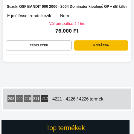
Suzuki GSF BANDIT 600 2000 - 2004 Dominator kipufogó GP + dB killer
E jelöléssel rendelkezik
Nem
Várható szállítás 2-4 hét
76.000 Ft
RÉSZLETEK
KOSÁRBA
212
4221 - 4226 / 4226 termék
208
209
210
211
Top termékek