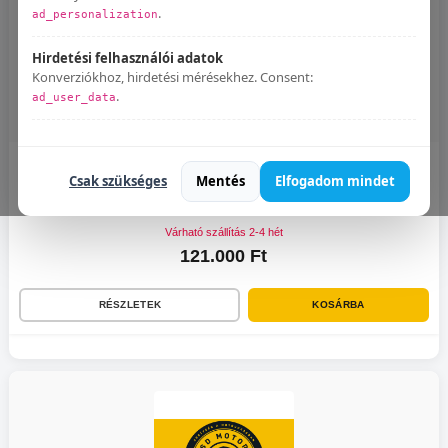
.
ad_personalization
Hirdetési felhasználói adatok
Konverziókhoz, hirdetési mérésekhez. Consent:
.
ad_user_data
Bármikor módosíthatod:
Süti beállítások
.
Honda CBF 600 2004 - 2007 Dominator kipufogó S6 BLACK + dB killer
Csak szükséges
Mentés
Elfogadom mindet
E jelöléssel rendelkezik
Nem
Várható szállítás 2-4 hét
121.000 Ft
RÉSZLETEK
KOSÁRBA