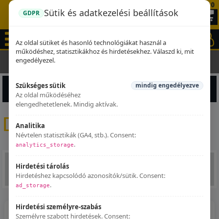
0
Sütik és adatkezelési beállítások
GDPR
Az oldal sütiket és hasonló technológiákat használ a
működéshez, statisztikákhoz és hirdetésekhez. Válaszd ki, mit
engedélyezel.
Kezdőlap
Dominator kipufogók
Szükséges sütik
mindig engedélyezve
Termékek szűrése
Az oldal működéséhez
elengedhetetlenek. Mindig aktívak.
Dominator kipufogók
Analitika
Névtelen statisztikák (GA4, stb.). Consent:
.
analytics_storage
Hirdetési tárolás
212
208
209
210
211
Hirdetéshez kapcsolódó azonosítók/sütik. Consent:
.
ad_storage
Hirdetési személyre-szabás
Személyre szabott hirdetések. Consent: