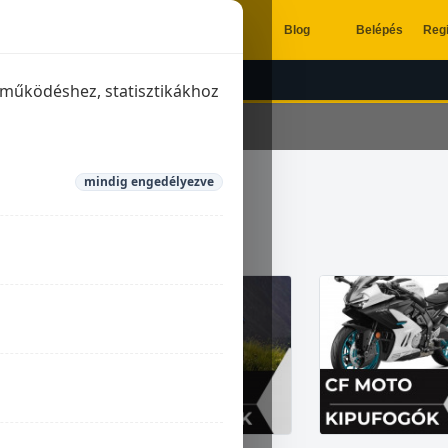
Blog
Belépés
Regi
ÉSZÍTŐK
KIPUFOGÓK
a működéshez, statisztikákhoz
mindig engedélyezve
ufogók