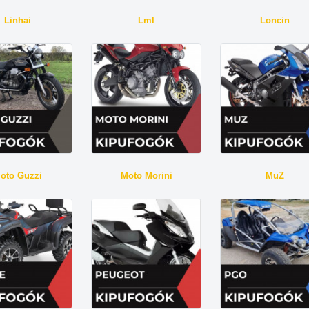
Linhai
Lml
Loncin
oto Guzzi
Moto Morini
MuZ