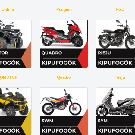
Online
Peugeot
PGO
QJMOTOR
Quadro
Rieju