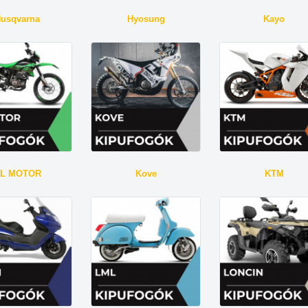
usqvarna
Hyosung
Kayo
L MOTOR
Kove
KTM