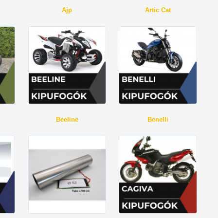
Ajp
Artic Cat
Beeline
Benelli