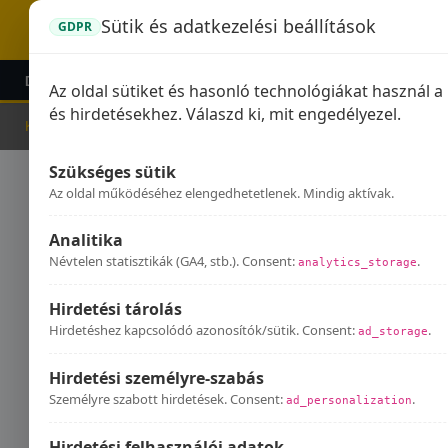
Sütik és adatkezelési beállítások
GDPR
DOMINATOR KIPUFOGÓK
GPR KIPUFOGÓK
KIEG
Az oldal sütiket és hasonló technológiákat használ 
és hirdetésekhez. Válaszd ki, mit engedélyezel.
Kezdőlap
Kipufogók
Szükséges sütik
Kip
Az oldal működéséhez elengedhetetlenek. Mindig aktívak.
Analitika
Névtelen statisztikák (GA4, stb.). Consent:
.
analytics_storage
Hirdetési tárolás
Hirdetéshez kapcsolódó azonosítók/sütik. Consent:
.
ad_storage
Hirdetési személyre-szabás
Személyre szabott hirdetések. Consent:
.
ad_personalization
Hirdetési felhasználói adatok