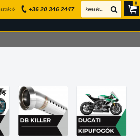
0
+36 20 346 2447
sztráció