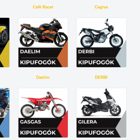
Cafè Racer
Cagiva
Daelim
DERBI