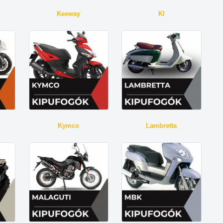
Keeway
Kl
Kymco
Lambretta