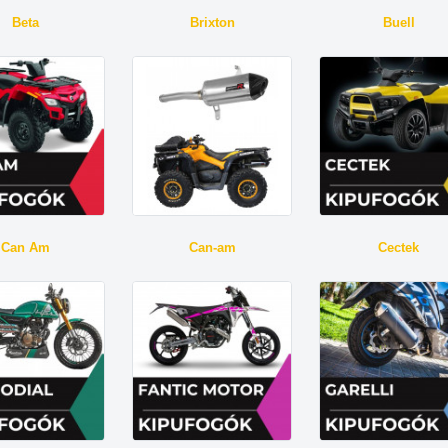
Beta
Brixton
Buell
Can Am
Can-am
Cectek