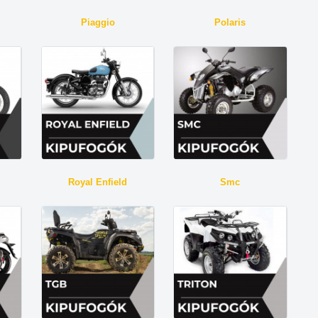
Piaggio
Polaris
Royal Enfield
Smc