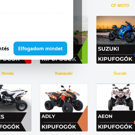
Aprilia
BMW
CF MOTO
ntés
Elfogadom mindet
Honda
Kawasaki
Suzuki