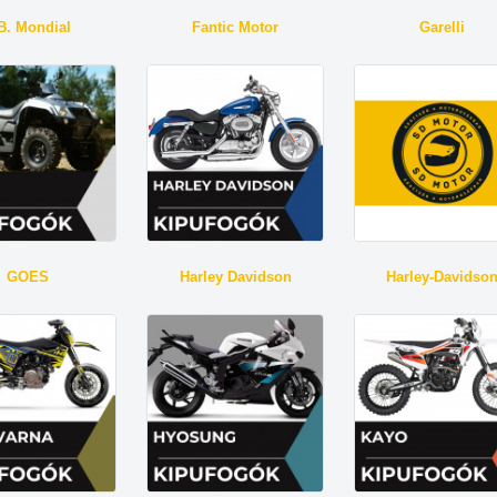
B. Mondial
Fantic Motor
Garelli
GOES
Harley Davidson
Harley-Davidso