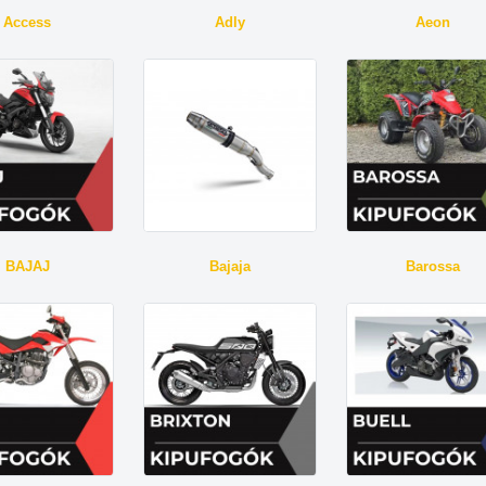
Access
Adly
Aeon
BAJAJ
Bajaja
Barossa