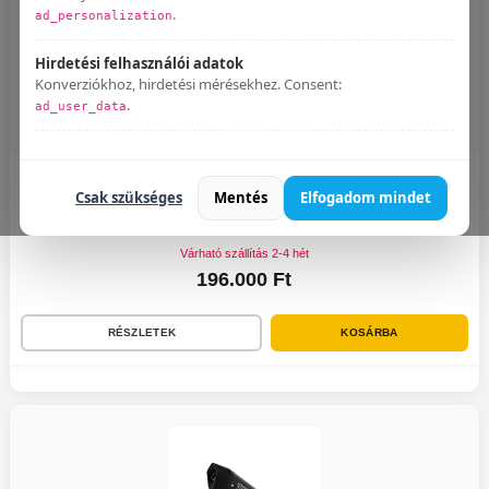
.
ad_personalization
Hirdetési felhasználói adatok
Konverziókhoz, hirdetési mérésekhez. Consent:
.
ad_user_data
Bármikor módosíthatod:
Süti beállítások
.
GPR - Honda Hornet Cb 600 F 1998/2002 Deeptone Inox
Csak szükséges
Mentés
Elfogadom mindet
E jelöléssel rendelkezik
Igen
Várható szállítás 2-4 hét
196.000 Ft
RÉSZLETEK
KOSÁRBA