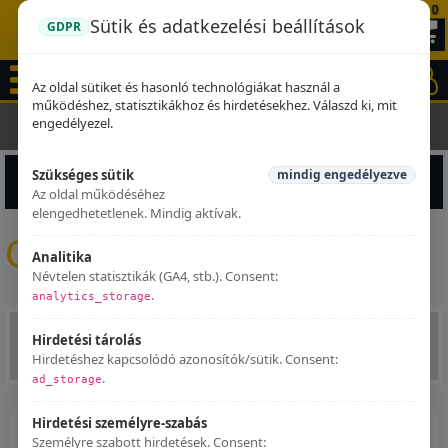
0
Sütik és adatkezelési beállítások
GDPR
Az oldal sütiket és hasonló technológiákat használ a
működéshez, statisztikákhoz és hirdetésekhez. Válaszd ki, mit
engedélyezel.
Kezdőlap
GPR kipufogók
Szükséges sütik
mindig engedélyezve
Termékek szűrése
Az oldal működéséhez
elengedhetetlenek. Mindig aktívak.
GPR kipufogók
Analitika
Névtelen statisztikák (GA4, stb.). Consent:
.
analytics_storage
Hirdetési tárolás
1
2
3
4
5
Hirdetéshez kapcsolódó azonosítók/sütik. Consent:
.
ad_storage
Hirdetési személyre-szabás
Személyre szabott hirdetések. Consent: