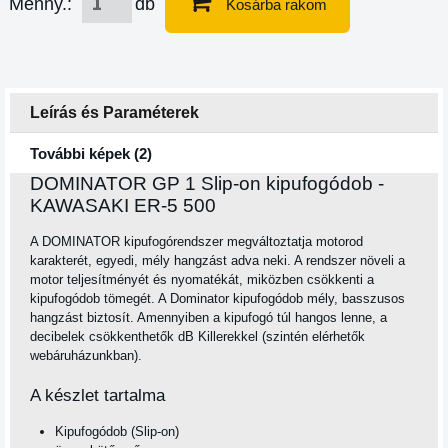
Menny.:
db
Kosárba rakom
Leírás és Paraméterek
További képek (2)
DOMINATOR GP 1 Slip-on kipufogódob -
KAWASAKI ER-5 500
A DOMINATOR kipufogórendszer megváltoztatja motorod
karakterét, egyedi, mély hangzást adva neki. A rendszer növeli a
motor teljesítményét és nyomatékát, miközben csökkenti a
kipufogódob tömegét. A Dominator kipufogódob mély, basszusos
hangzást biztosít. Amennyiben a kipufogó túl hangos lenne, a
decibelek csökkenthetők dB Killerekkel (szintén elérhetők
webáruházunkban).
A készlet tartalma
Kipufogódob (Slip-on)