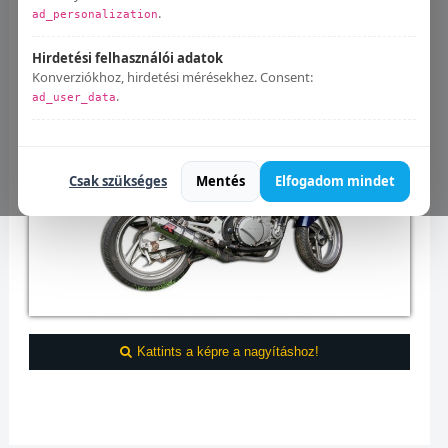
.
ad_personalization
Hirdetési felhasználói adatok
Konverziókhoz, hirdetési mérésekhez. Consent:
.
ad_user_data
Bármikor módosíthatod:
Süti beállítások
.
Csak szükséges
Mentés
Elfogadom mindet
Kattints a képre a nagyításhoz!