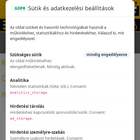
0
Sütik és adatkezelési beállítások
GDPR
Az oldal sütiket és hasonló technológiákat használ a
működéshez, statisztikákhoz és hirdetésekhez. Válaszd ki, mit
engedélyezel.
Kezdőlap
Dominator kipufogók
Kawasaki ER 5 500 1996 -
2006 Dominator kipufogó GP1 + dB killer medium
Szükséges sütik
mindig engedélyezve
Az oldal működéséhez
Kawasaki ER 5 500 1996 - 2006
elengedhetetlenek. Mindig aktívak.
Dominator kipufogó GP1 + dB killer
Analitika
Névtelen statisztikák (GA4, stb.). Consent:
medium
.
analytics_storage
Hirdetési tárolás
Hirdetéshez kapcsolódó azonosítók/sütik. Consent:
.
ad_storage
Hirdetési személyre-szabás
Személyre szabott hirdetések. Consent: