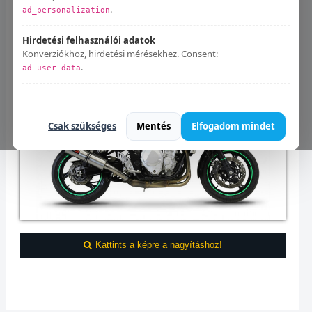
.
ad_personalization
Hirdetési felhasználói adatok
Konverziókhoz, hirdetési mérésekhez. Consent:
.
ad_user_data
Bármikor módosíthatod:
Süti beállítások
.
Csak szükséges
Mentés
Elfogadom mindet
Kattints a képre a nagyításhoz!