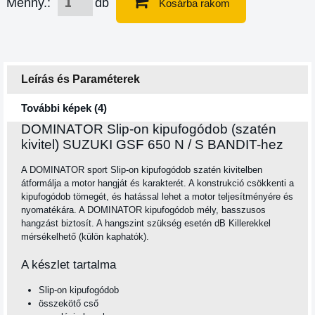
Menny.:
db
Kosárba rakom
Leírás és Paraméterek
További képek (4)
DOMINATOR Slip-on kipufogódob (szatén
kivitel) SUZUKI GSF 650 N / S BANDIT-hez
A DOMINATOR sport Slip-on kipufogódob szatén kivitelben
átformálja a motor hangját és karakterét. A konstrukció csökkenti a
kipufogódob tömegét, és hatással lehet a motor teljesítményére és
nyomatékára. A DOMINATOR kipufogódob mély, basszusos
hangzást biztosít. A hangszint szükség esetén dB Killerekkel
mérsékelhető (külön kaphatók).
A készlet tartalma
Slip-on kipufogódob
összekötő cső