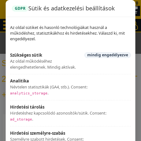
0
Sütik és adatkezelési beállítások
GDPR
Az oldal sütiket és hasonló technológiákat használ a
működéshez, statisztikákhoz és hirdetésekhez. Válaszd ki, mit
engedélyezel.
Kezdőlap
Dominator kipufogók
Suzuki GSF 650 BANDIT
N / S 2007 - 2016 Dominator kipufogó ST + dB killer medium
Szükséges sütik
mindig engedélyezve
Az oldal működéséhez
Suzuki GSF 650 BANDIT N / S
elengedhetetlenek. Mindig aktívak.
2007 - 2016 Dominator kipufogó ST
Analitika
Névtelen statisztikák (GA4, stb.). Consent:
+ dB killer medium
.
analytics_storage
Hirdetési tárolás
Hirdetéshez kapcsolódó azonosítók/sütik. Consent:
.
ad_storage
Hirdetési személyre-szabás
Személyre szabott hirdetések. Consent: