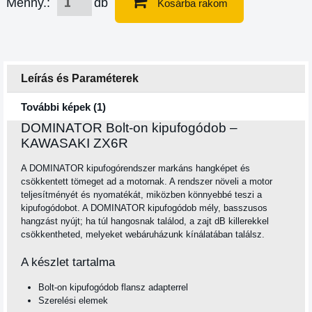
Menny.:
db
Kosárba rakom
Leírás és Paraméterek
További képek (1)
DOMINATOR Bolt-on kipufogódob –
KAWASAKI ZX6R
A DOMINATOR kipufogórendszer markáns hangképet és
csökkentett tömeget ad a motornak. A rendszer növeli a motor
teljesítményét és nyomatékát, miközben könnyebbé teszi a
kipufogódobot. A DOMINATOR kipufogódob mély, basszusos
hangzást nyújt; ha túl hangosnak találod, a zajt dB killerekkel
csökkentheted, melyeket webáruházunk kínálatában találsz.
A készlet tartalma
Bolt-on kipufogódob flansz adapterrel
Szerelési elemek