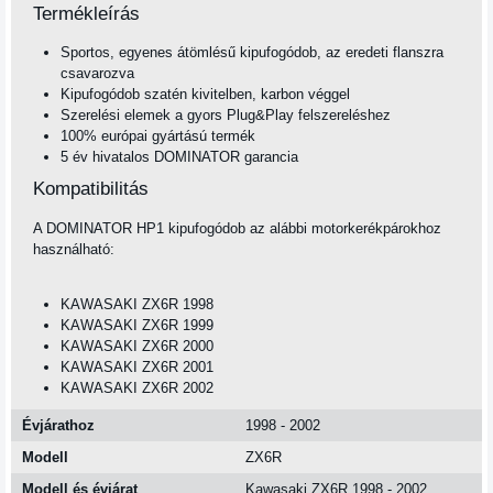
Termékleírás
Sportos, egyenes átömlésű kipufogódob, az eredeti flanszra
csavarozva
Kipufogódob szatén kivitelben, karbon véggel
Szerelési elemek a gyors Plug&Play felszereléshez
100% európai gyártású termék
5 év hivatalos DOMINATOR garancia
Kompatibilitás
A DOMINATOR HP1 kipufogódob az alábbi motorkerékpárokhoz
használható:
KAWASAKI ZX6R 1998
KAWASAKI ZX6R 1999
KAWASAKI ZX6R 2000
KAWASAKI ZX6R 2001
KAWASAKI ZX6R 2002
Évjárathoz
1998 - 2002
Modell
ZX6R
Modell és évjárat
Kawasaki ZX6R 1998 - 2002