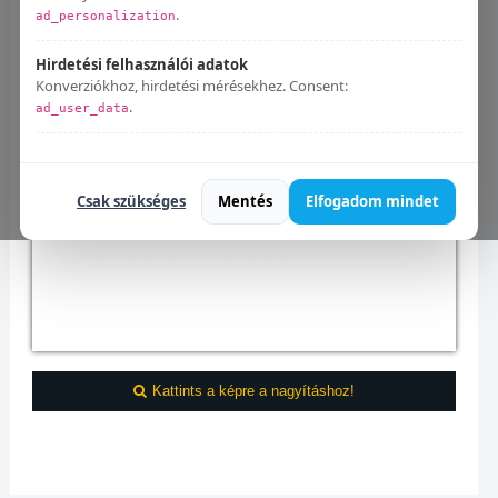
.
ad_personalization
Hirdetési felhasználói adatok
Konverziókhoz, hirdetési mérésekhez. Consent:
.
ad_user_data
Bármikor módosíthatod:
Süti beállítások
.
Csak szükséges
Mentés
Elfogadom mindet
Kattints a képre a nagyításhoz!