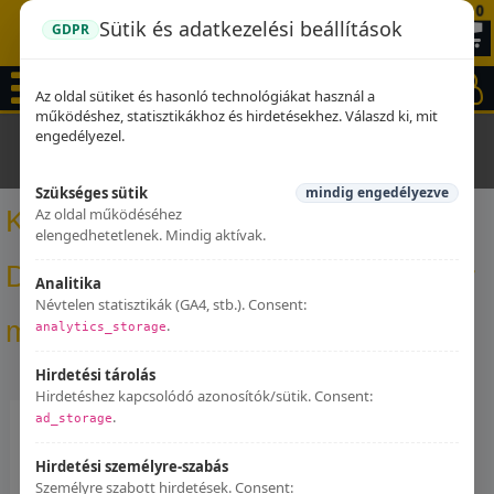
0
Sütik és adatkezelési beállítások
GDPR
Az oldal sütiket és hasonló technológiákat használ a
működéshez, statisztikákhoz és hirdetésekhez. Válaszd ki, mit
engedélyezel.
Kezdőlap
Dominator kipufogók
Kawasaki ZX6R 1998 -
2002 Dominator kipufogó HP1 + dB killer medium
Szükséges sütik
mindig engedélyezve
Az oldal működéséhez
Kawasaki ZX6R 1998 - 2002
elengedhetetlenek. Mindig aktívak.
Dominator kipufogó HP1 + dB killer
Analitika
Névtelen statisztikák (GA4, stb.). Consent:
medium
.
analytics_storage
Hirdetési tárolás
Hirdetéshez kapcsolódó azonosítók/sütik. Consent:
.
ad_storage
Hirdetési személyre-szabás
Személyre szabott hirdetések. Consent: