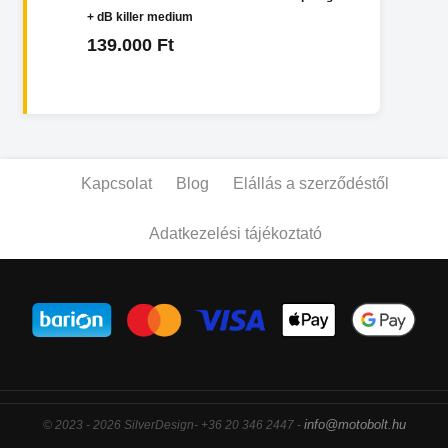
+ dB killer medium
139.000 Ft
Kapcsolat
Blog
Elállás a szerződéstől
Adatkezelési tájékoztató
info@motobolt.hu
© 2023 - 2026 SilverDesign- +36 20 346 2447 -