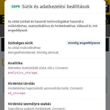
0
Sütik és adatkezelési beállítások
GDPR
Az oldal sütiket és hasonló technológiákat használ a
működéshez, statisztikákhoz és hirdetésekhez. Válaszd ki, mit
engedélyezel.
Kezdőlap
Dominator kipufogók
Szükséges sütik
mindig engedélyezve
Termékek szűrése
Az oldal működéséhez
elengedhetetlenek. Mindig aktívak.
Dominator kipufogók
Analitika
Névtelen statisztikák (GA4, stb.). Consent:
.
analytics_storage
Hirdetési tárolás
5
3
4
6
7
Hirdetéshez kapcsolódó azonosítók/sütik. Consent:
.
ad_storage
Hirdetési személyre-szabás
Személyre szabott hirdetések. Consent: