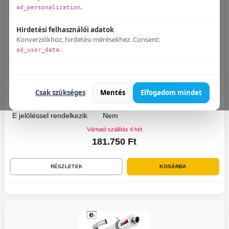
.
ad_personalization
Hirdetési felhasználói adatok
Konverziókhoz, hirdetési mérésekhez. Consent:
.
ad_user_data
Bármikor módosíthatod:
Süti beállítások
.
Ducati MONSTER 695 2006 - 2008 Dominator kipufogó GP2 + dB killer
Csak szükséges
Mentés
Elfogadom mindet
medium
E jelöléssel rendelkezik
Nem
Várható szállítás 4 hét
181.750 Ft
RÉSZLETEK
KOSÁRBA