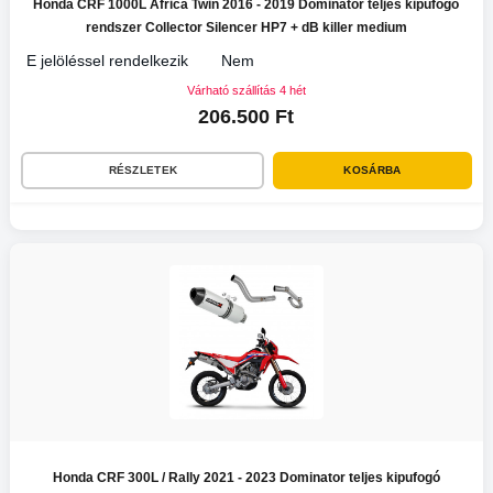
Honda CRF 1000L Africa Twin 2016 - 2019 Dominator teljes kipufogó
rendszer Collector Silencer HP7 + dB killer medium
E jelöléssel rendelkezik
Nem
Várható szállítás 4 hét
206.500 Ft
RÉSZLETEK
KOSÁRBA
Honda CRF 300L / Rally 2021 - 2023 Dominator teljes kipufogó