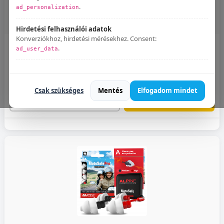
.
ad_personalization
Hirdetési felhasználói adatok
Konverziókhoz, hirdetési mérésekhez. Consent:
.
ad_user_data
ALPINE MotoSafe Tour motoros füldugó
Várható szállítás 2-4 hét
Bármikor módosíthatod:
Süti beállítások
.
6.990 Ft
Csak szükséges
Mentés
Elfogadom mindet
RÉSZLETEK
KOSÁRBA