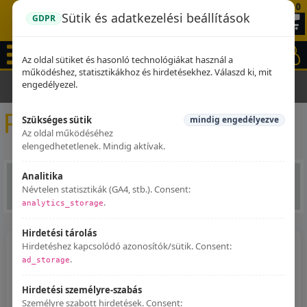
0
Sütik és adatkezelési beállítások
GDPR
Az oldal sütiket és hasonló technológiákat használ a
működéshez, statisztikákhoz és hirdetésekhez. Válaszd ki, mit
engedélyezel.
Kezdőlap
Kiegészítők
Füldugók
Füldugók
Szükséges sütik
mindig engedélyezve
Az oldal működéséhez
elengedhetetlenek. Mindig aktívak.
Analitika
Névtelen statisztikák (GA4, stb.). Consent:
.
analytics_storage
Hirdetési tárolás
Hirdetéshez kapcsolódó azonosítók/sütik. Consent:
.
ad_storage
Hirdetési személyre-szabás
Személyre szabott hirdetések. Consent: