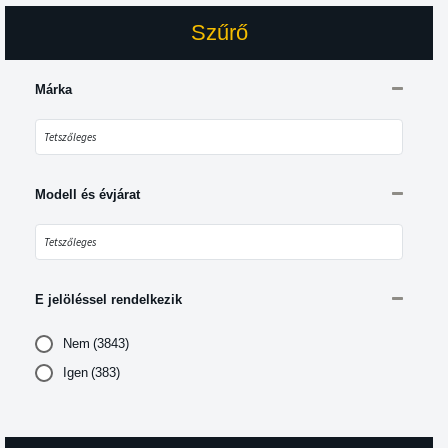
Szűrő
Márka
Modell és évjárat
E jelöléssel rendelkezik
Nem
(3843)
Igen
(383)