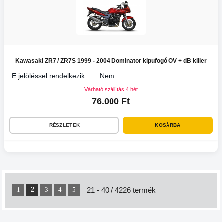
Kawasaki ZR7 / ZR7S 1999 - 2004 Dominator kipufogó OV + dB killer
E jelöléssel rendelkezik
Nem
Várható szállítás 4 hét
76.000 Ft
RÉSZLETEK
KOSÁRBA
2
21 - 40 / 4226 termék
1
3
4
5