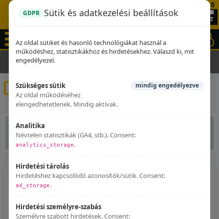
0
Sütik és adatkezelési beállítások
GDPR
Az oldal sütiket és hasonló technológiákat használ a
működéshez, statisztikákhoz és hirdetésekhez. Válaszd ki, mit
engedélyezel.
Kezdőlap
Dominator kipufogók
Dominator kipufogók
Szükséges sütik
mindig engedélyezve
Az oldal működéséhez
elengedhetetlenek. Mindig aktívak.
Analitika
2
1
3
4
5
Névtelen statisztikák (GA4, stb.). Consent:
.
analytics_storage
Hirdetési tárolás
Hirdetéshez kapcsolódó azonosítók/sütik. Consent:
.
ad_storage
Hirdetési személyre-szabás
Személyre szabott hirdetések. Consent: