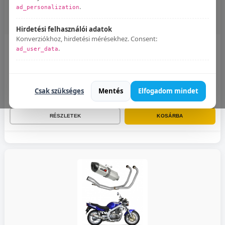
.
ad_personalization
Hirdetési felhasználói adatok
Konverziókhoz, hirdetési mérésekhez. Consent:
.
ad_user_data
BMW R850RT Dominator kipufogó OV + dB killer medium
E jelöléssel rendelkezik
Nem
Bármikor módosíthatod:
Süti beállítások
.
Várható szállítás 4 hét
76.000 Ft
Csak szükséges
Mentés
Elfogadom mindet
RÉSZLETEK
KOSÁRBA