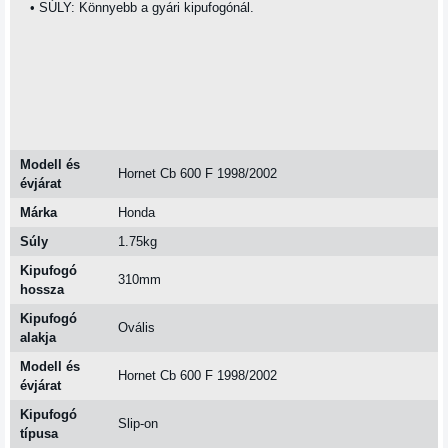
• SÚLY: Könnyebb a gyári kipufogónál.
Modell és
Hornet Cb 600 F 1998/2002
évjárat
Márka
Honda
Súly
1.75kg
Kipufogó
310mm
hossza
Kipufogó
Ovális
alakja
Modell és
Hornet Cb 600 F 1998/2002
évjárat
Kipufogó
Slip-on
típusa