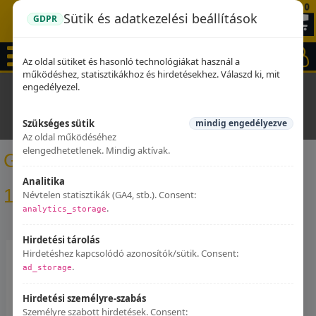
0
Sütik és adatkezelési beállítások
GDPR
Az oldal sütiket és hasonló technológiákat használ a
működéshez, statisztikákhoz és hirdetésekhez. Válaszd ki, mit
engedélyezel.
Kezdőlap
Kipufogók
Honda
CB 600
Hornet Cb 600 F
1998 - 2002
GPR - Honda Hornet Cb 600 F 1998/2002
Szükséges sütik
mindig engedélyezve
Furore Nero
Az oldal működéséhez
elengedhetetlenek. Mindig aktívak.
GPR - Honda Hornet Cb 600 F
Analitika
1998/2002 Furore Nero
Névtelen statisztikák (GA4, stb.). Consent:
.
analytics_storage
Hirdetési tárolás
Hirdetéshez kapcsolódó azonosítók/sütik. Consent:
.
ad_storage
Hirdetési személyre-szabás
Személyre szabott hirdetések. Consent: