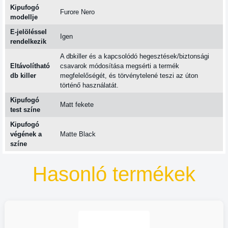
Kipufogó
Furore Nero
modellje
E-jelöléssel
Igen
rendelkezik
A dbkiller és a kapcsolódó hegesztések/biztonsági
Eltávolítható
csavarok módosítása megsérti a termék
db killer
megfelelőségét, és törvénytelené teszi az úton
történő használatát.
Kipufogó
Matt fekete
test színe
Kipufogó
végének a
Matte Black
színe
Hasonló termékek