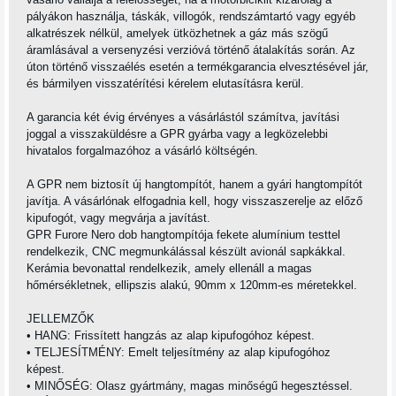
pályákon használja, táskák, villogók, rendszámtartó vagy egyéb
alkatrészek nélkül, amelyek ütközhetnek a gáz más szögű
áramlásával a versenyzési verzióvá történő átalakítás során. Az
úton történő visszaélés esetén a termékgarancia elvesztésével jár,
és bármilyen visszatérítési kérelem elutasításra kerül.
A garancia két évig érvényes a vásárlástól számítva, javítási
joggal a visszaküldésre a GPR gyárba vagy a legközelebbi
hivatalos forgalmazóhoz a vásárló költségén.
A GPR nem biztosít új hangtompítót, hanem a gyári hangtompítót
javítja. A vásárlónak elfogadnia kell, hogy visszaszerelje az előző
kipufogót, vagy megvárja a javítást.
GPR Furore Nero dob hangtompítója fekete alumínium testtel
rendelkezik, CNC megmunkálással készült avionál sapkákkal.
Kerámia bevonattal rendelkezik, amely ellenáll a magas
hőmérsékletnek, ellipszis alakú, 90mm x 120mm-es méretekkel.
JELLEMZŐK
• HANG: Frissített hangzás az alap kipufogóhoz képest.
• TELJESÍTMÉNY: Emelt teljesítmény az alap kipufogóhoz
képest.
• MINŐSÉG: Olasz gyártmány, magas minőségű hegesztéssel.