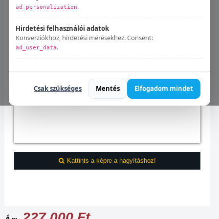
.
ad_personalization
Hirdetési felhasználói adatok
Konverziókhoz, hirdetési mérésekhez. Consent:
.
ad_user_data
Bármikor módosíthatod:
Süti beállítások
.
Csak szükséges
Mentés
Elfogadom mindet
Kattints a képre a nagyításhoz!
227.000 Ft