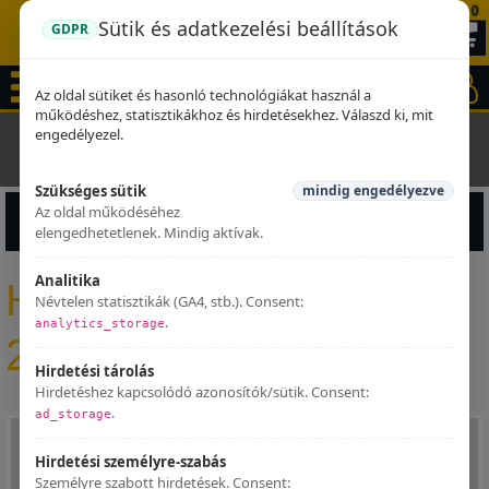
0
Sütik és adatkezelési beállítások
GDPR
Az oldal sütiket és hasonló technológiákat használ a
működéshez, statisztikákhoz és hirdetésekhez. Válaszd ki, mit
engedélyezel.
Kezdőlap
Kipufogók
Honda
CB 600
Hornet Cb 600 F
1998 - 2002
Szükséges sütik
mindig engedélyezve
Az oldal működéséhez
Termékek szűrése
elengedhetetlenek. Mindig aktívak.
Analitika
Hornet Cb 600 F 1998 -
Névtelen statisztikák (GA4, stb.). Consent:
.
analytics_storage
2002
Hirdetési tárolás
Hirdetéshez kapcsolódó azonosítók/sütik. Consent:
.
ad_storage
Hirdetési személyre-szabás
Személyre szabott hirdetések. Consent: