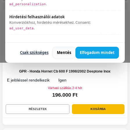
.
ad_personalization
Hirdetési felhasználói adatok
Konverziókhoz, hirdetési mérésekhez. Consent:
.
ad_user_data
Bármikor módosíthatod:
Süti beállítások
.
Csak szükséges
Mentés
Elfogadom mindet
GPR - Honda Hornet Cb 600 F 1998/2002 Deeptone Inox
E jelöléssel rendelkezik
Igen
Várható szállítás 2-4 hét
196.000 Ft
RÉSZLETEK
KOSÁRBA