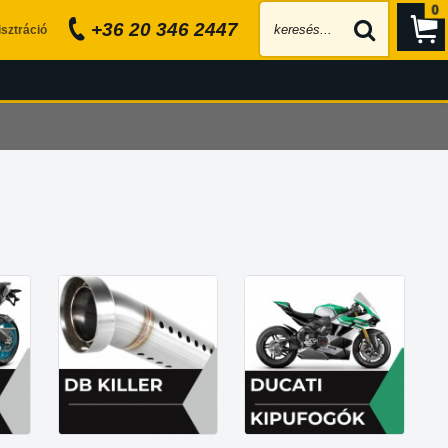
0
+36 20 346 2447
sztráció