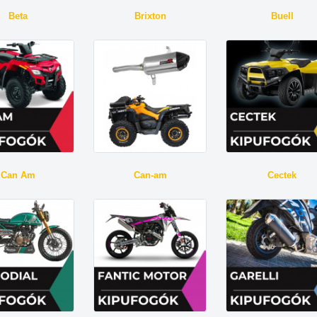
Beta
Brixton
Buell
Can Am
Can-am
Cectek