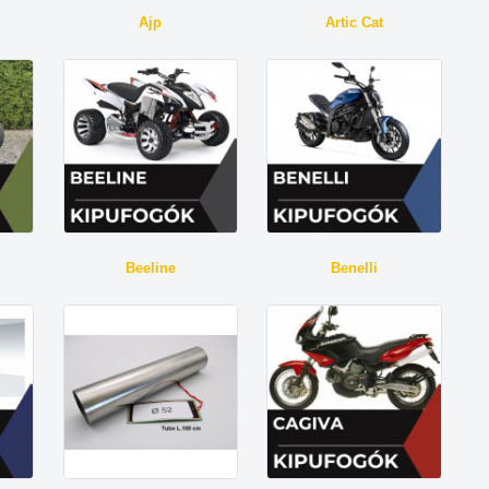
Ajp
Artic Cat
Beeline
Benelli