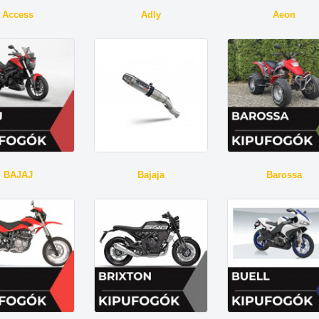
Access
Adly
Aeon
BAJAJ
Bajaja
Barossa