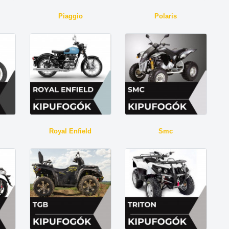
Piaggio
Polaris
Royal Enfield
Smc