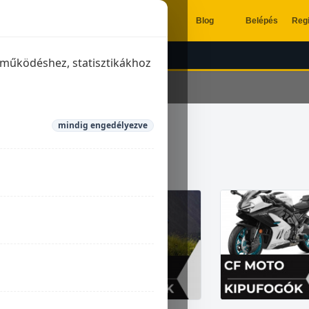
Blog
Belépés
Regi
ÉSZÍTŐK
KIPUFOGÓK
a működéshez, statisztikákhoz
mindig engedélyezve
ufogók