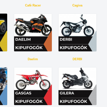
Cafè Racer
Cagiva
Daelim
DERBI