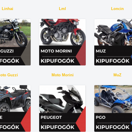
Linhai
Lml
Loncin
oto Guzzi
Moto Morini
MuZ