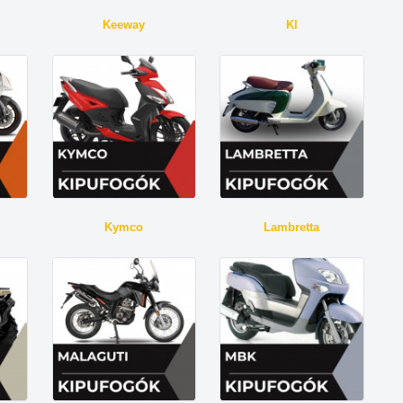
Keeway
Kl
Kymco
Lambretta