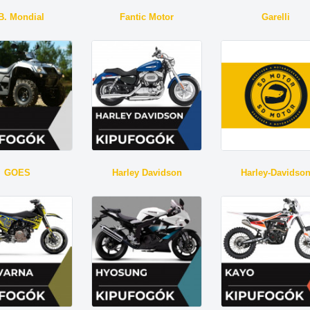
B. Mondial
Fantic Motor
Garelli
GOES
Harley Davidson
Harley-Davidso