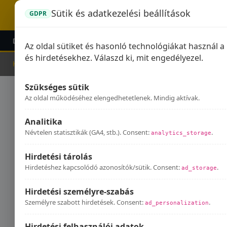
Sütik és adatkezelési beállítások
GDPR
DOMINATOR KIPUFOGÓK
GPR KIPUFOGÓK
KIEG
Az oldal sütiket és hasonló technológiákat használ 
és hirdetésekhez. Válaszd ki, mit engedélyezel.
Kezdőlap
Kipufogók
Szükséges sütik
Kip
Az oldal működéséhez elengedhetetlenek. Mindig aktívak.
Analitika
Névtelen statisztikák (GA4, stb.). Consent:
.
analytics_storage
Hirdetési tárolás
Hirdetéshez kapcsolódó azonosítók/sütik. Consent:
.
ad_storage
Hirdetési személyre-szabás
Személyre szabott hirdetések. Consent:
.
ad_personalization
Hirdetési felhasználói adatok