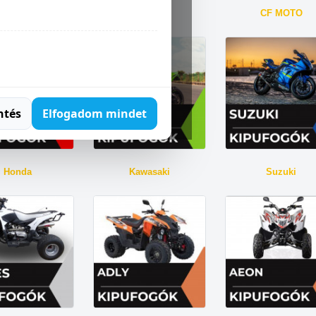
Aprilia
BMW
CF MOTO
ntés
Elfogadom mindet
Honda
Kawasaki
Suzuki