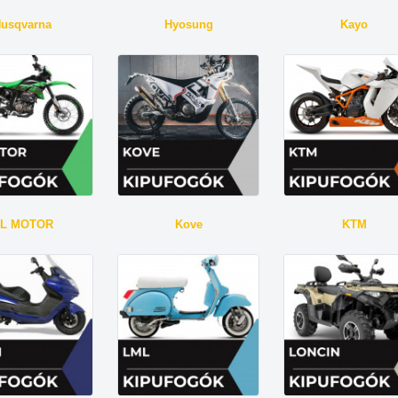
usqvarna
Hyosung
Kayo
L MOTOR
Kove
KTM