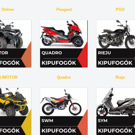
Online
Peugeot
PGO
QJMOTOR
Quadro
Rieju