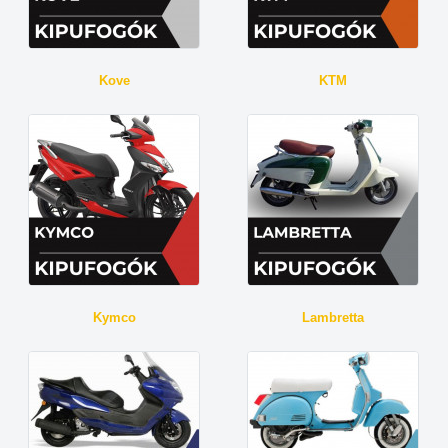
Kove
KTM
Kymco
Lambretta