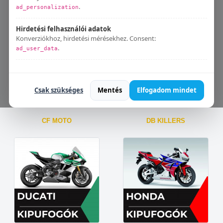
Aprilia
BMW
.
ad_personalization
Hirdetési felhasználói adatok
Konverziókhoz, hirdetési mérésekhez. Consent:
.
ad_user_data
Bármikor módosíthatod:
Süti beállítások
.
Csak szükséges
Mentés
Elfogadom mindet
CF MOTO
DB KILLERS