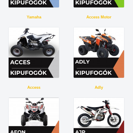
Yamaha
Access Motor
Access
Adly