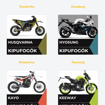
Honda-Hm
Husaberg
Husqvarna
Hyosung