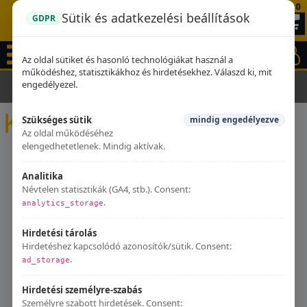
0
Sütik és adatkezelési beállítások
GDPR
Az oldal sütiket és hasonló technológiákat használ a
működéshez, statisztikákhoz és hirdetésekhez. Válaszd ki, mit
engedélyezel.
Kezdőlap
Kipufogók
Kipufogók
Szükséges sütik
mindig engedélyezve
Az oldal működéséhez
elengedhetetlenek. Mindig aktívak.
Analitika
Névtelen statisztikák (GA4, stb.). Consent:
.
analytics_storage
Hirdetési tárolás
Hirdetéshez kapcsolódó azonosítók/sütik. Consent:
.
ad_storage
Hirdetési személyre-szabás
Személyre szabott hirdetések. Consent: