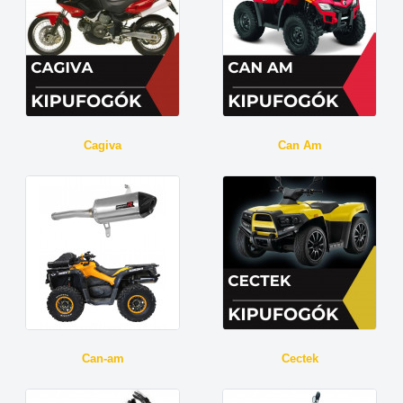
Cagiva
Can Am
Can-am
Cectek