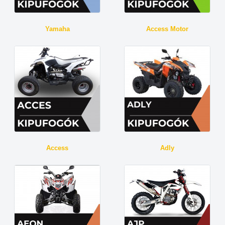
Yamaha
Access Motor
Access
Adly