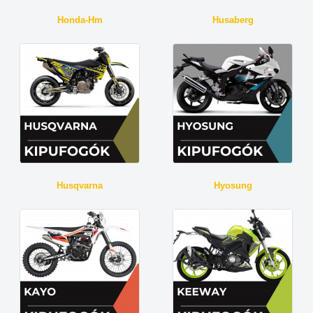
Honda-Hm
Husaberg
Husqvarna
Hyosung