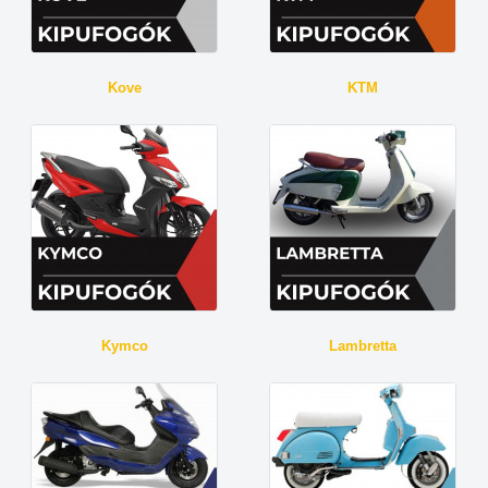
Kove
KTM
Kymco
Lambretta