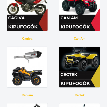
Cagiva
Can Am
Can-am
Cectek