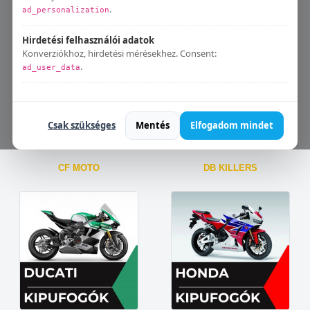
Aprilia
BMW
.
ad_personalization
Hirdetési felhasználói adatok
Konverziókhoz, hirdetési mérésekhez. Consent:
.
ad_user_data
Bármikor módosíthatod:
Süti beállítások
.
Csak szükséges
Mentés
Elfogadom mindet
CF MOTO
DB KILLERS