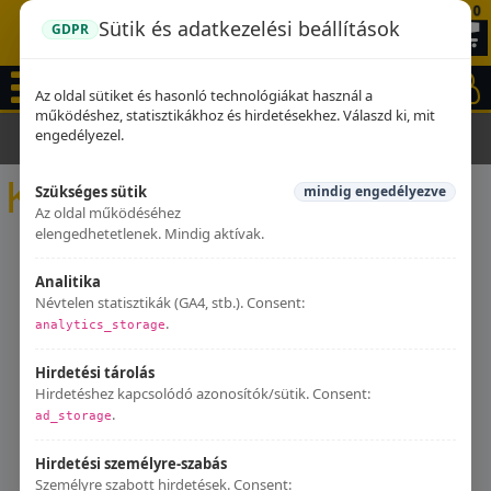
0
Sütik és adatkezelési beállítások
GDPR
Az oldal sütiket és hasonló technológiákat használ a
működéshez, statisztikákhoz és hirdetésekhez. Válaszd ki, mit
engedélyezel.
Kezdőlap
Kipufogók
Kipufogók
Szükséges sütik
mindig engedélyezve
Az oldal működéséhez
elengedhetetlenek. Mindig aktívak.
Analitika
Névtelen statisztikák (GA4, stb.). Consent:
.
analytics_storage
Hirdetési tárolás
Hirdetéshez kapcsolódó azonosítók/sütik. Consent:
.
ad_storage
Hirdetési személyre-szabás
Személyre szabott hirdetések. Consent: