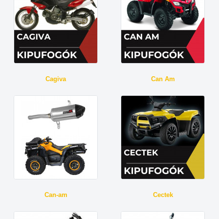
Cagiva
Can Am
Can-am
Cectek