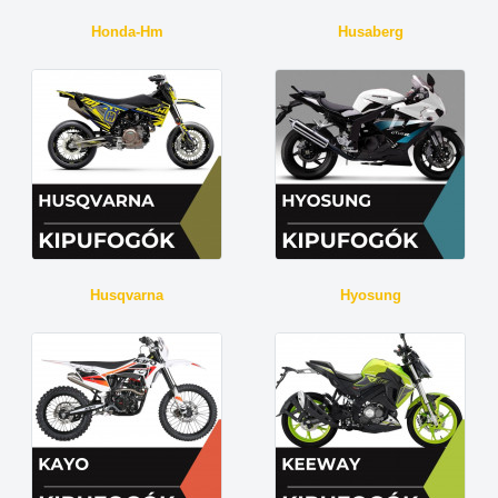
Honda-Hm
Husaberg
Husqvarna
Hyosung