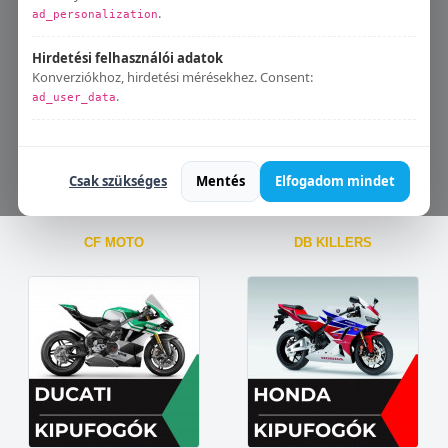
Aprilia
BMW
.
ad_personalization
Hirdetési felhasználói adatok
Konverziókhoz, hirdetési mérésekhez. Consent:
.
ad_user_data
Bármikor módosíthatod:
Süti beállítások
.
Csak szükséges
Mentés
Elfogadom mindet
CF MOTO
DB KILLERS