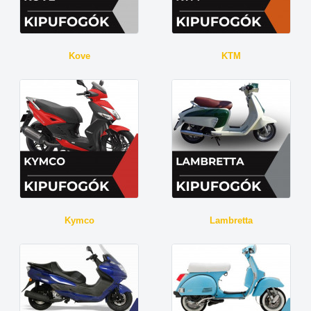
Kove
KTM
Kymco
Lambretta