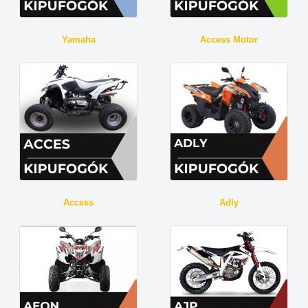
Yamaha
Access Motor
Access
Adly