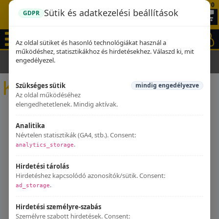
0
Sütik és adatkezelési beállítások
GDPR
Az oldal sütiket és hasonló technológiákat használ a
működéshez, statisztikákhoz és hirdetésekhez. Válaszd ki, mit
engedélyezel.
Kezdőlap
Kipufogók
Kipufogók
Szükséges sütik
mindig engedélyezve
Az oldal működéséhez
elengedhetetlenek. Mindig aktívak.
Analitika
Névtelen statisztikák (GA4, stb.). Consent:
.
analytics_storage
Hirdetési tárolás
Hirdetéshez kapcsolódó azonosítók/sütik. Consent:
.
ad_storage
Hirdetési személyre-szabás
Személyre szabott hirdetések. Consent: