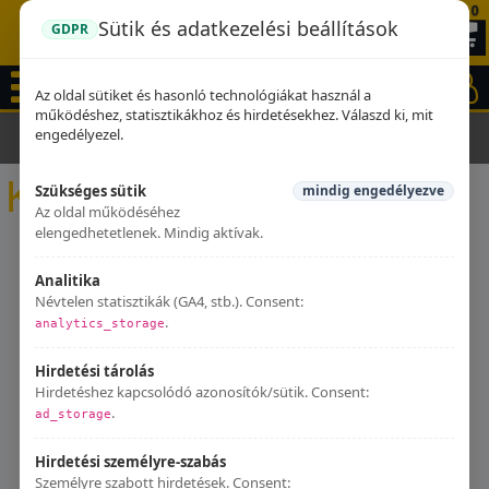
0
Sütik és adatkezelési beállítások
GDPR
Az oldal sütiket és hasonló technológiákat használ a
működéshez, statisztikákhoz és hirdetésekhez. Válaszd ki, mit
engedélyezel.
Kezdőlap
Kipufogók
Kipufogók
Szükséges sütik
mindig engedélyezve
Az oldal működéséhez
elengedhetetlenek. Mindig aktívak.
Analitika
Névtelen statisztikák (GA4, stb.). Consent:
.
analytics_storage
Hirdetési tárolás
Hirdetéshez kapcsolódó azonosítók/sütik. Consent:
.
ad_storage
Hirdetési személyre-szabás
Személyre szabott hirdetések. Consent: