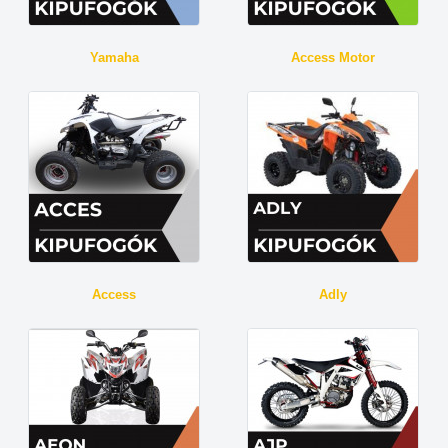
Yamaha
Access Motor
Access
Adly