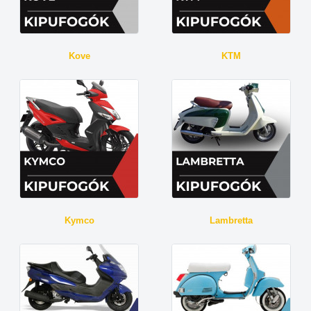
Kove
KTM
Kymco
Lambretta