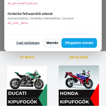
Aprilia
BMW
.
ad_personalization
Hirdetési felhasználói adatok
Konverziókhoz, hirdetési mérésekhez. Consent:
.
ad_user_data
Bármikor módosíthatod:
Süti beállítások
.
Csak szükséges
Mentés
Elfogadom mindet
CF MOTO
DB KILLERS