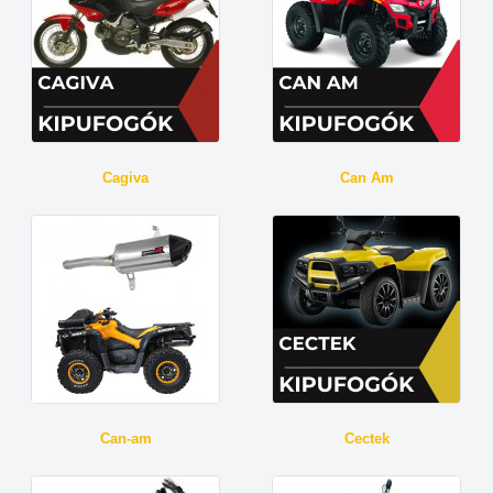
Cagiva
Can Am
Can-am
Cectek