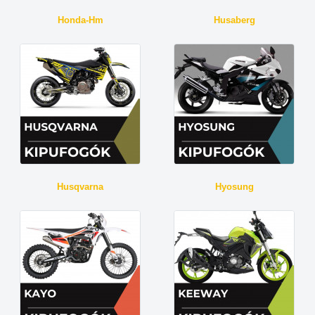
Honda-Hm
Husaberg
Husqvarna
Hyosung