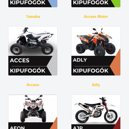
Yamaha
Access Motor
Access
Adly