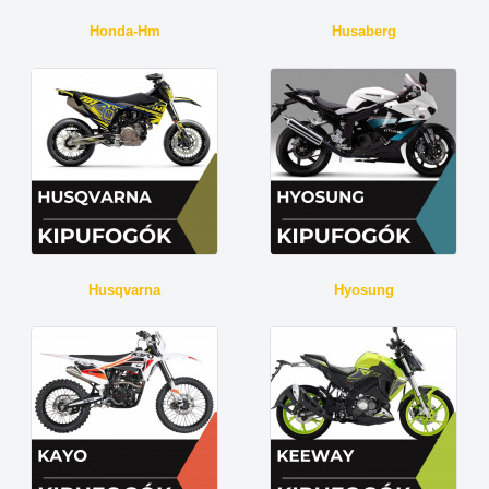
Honda-Hm
Husaberg
Husqvarna
Hyosung