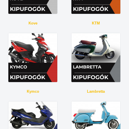
Kove
KTM
Kymco
Lambretta