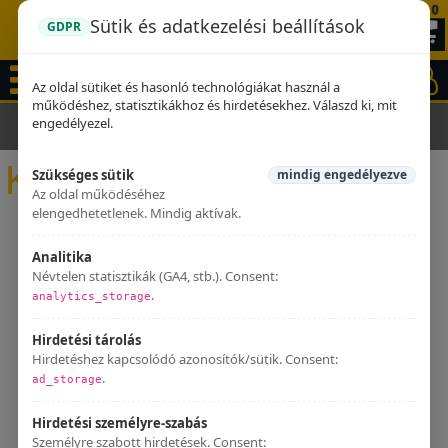
0
Sütik és adatkezelési beállítások
GDPR
Az oldal sütiket és hasonló technológiákat használ a
működéshez, statisztikákhoz és hirdetésekhez. Válaszd ki, mit
engedélyezel.
Kezdőlap
Kipufogók
Kipufogók
Szükséges sütik
mindig engedélyezve
Az oldal működéséhez
elengedhetetlenek. Mindig aktívak.
Analitika
Névtelen statisztikák (GA4, stb.). Consent:
.
analytics_storage
Hirdetési tárolás
Hirdetéshez kapcsolódó azonosítók/sütik. Consent:
.
ad_storage
Hirdetési személyre-szabás
Személyre szabott hirdetések. Consent: