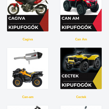
Cagiva
Can Am
Can-am
Cectek