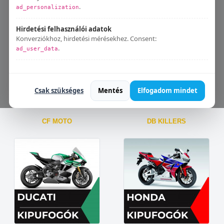
Aprilia
BMW
.
ad_personalization
Hirdetési felhasználói adatok
Konverziókhoz, hirdetési mérésekhez. Consent:
.
ad_user_data
Bármikor módosíthatod:
Süti beállítások
.
Csak szükséges
Mentés
Elfogadom mindet
CF MOTO
DB KILLERS