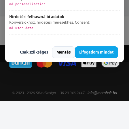
PGO BUGGY 400
.
ad_personalization
Hirdetési felhasználói adatok
Konverziókhoz, hirdetési mérésekhez. Consent:
Kapcsolat
Blog
Elállás a szerződéstől
.
ad_user_data
Adatkezelési tájékoztató
Bármikor módosíthatod:
Süti beállítások
.
Csak szükséges
Mentés
Elfogadom mindet
info@motobolt.hu
© 2023 - 2026 SilverDesign- +36 20 346 2447 -