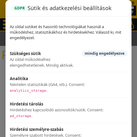
0
Sütik és adatkezelési beállítások
GDPR
Az oldal sütiket és hasonló technológiákat használ a
működéshez, statisztikákhoz és hirdetésekhez. Válaszd ki, mit
engedélyezel.
Kezdőlap
Kipufogók
PGO
PGO
Szükséges sütik
mindig engedélyezve
Az oldal működéséhez
elengedhetetlenek. Mindig aktívak.
Analitika
Névtelen statisztikák (GA4, stb.). Consent:
.
analytics_storage
Hirdetési tárolás
Hirdetéshez kapcsolódó azonosítók/sütik. Consent:
.
ad_storage
Hirdetési személyre-szabás
Személyre szabott hirdetések. Consent: