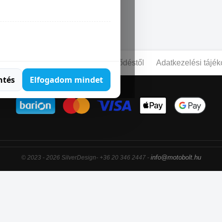
SFIRE 500 X
pcsolat
Blog
Elállás a szerződéstől
Adatkezelési tájék
ntés
Elfogadom mindet
info@motobolt.hu
© 2023 - 2026 SilverDesign- +36 20 346 2447 -