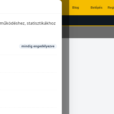
Blog
Belépés
Regi
ÉSZÍTŐK
KIPUFOGÓK
a működéshez, statisztikákhoz
mindig engedélyezve
xton