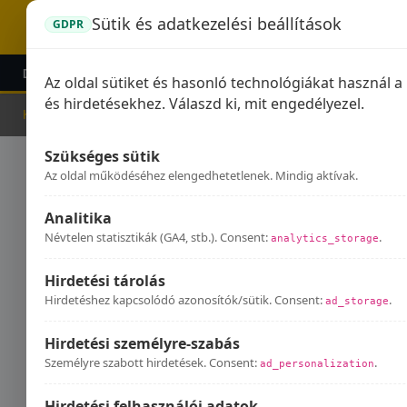
Sütik és adatkezelési beállítások
GDPR
DOMINATOR KIPUFOGÓK
GPR KIPUFOGÓK
KIEG
Az oldal sütiket és hasonló technológiákat használ 
és hirdetésekhez. Válaszd ki, mit engedélyezel.
Kezdőlap
Kipufogók
Brixton
Szükséges sütik
Bri
Az oldal működéséhez elengedhetetlenek. Mindig aktívak.
Analitika
Névtelen statisztikák (GA4, stb.). Consent:
.
analytics_storage
Hirdetési tárolás
Hirdetéshez kapcsolódó azonosítók/sütik. Consent:
.
ad_storage
Hirdetési személyre-szabás
Személyre szabott hirdetések. Consent:
.
ad_personalization
Hirdetési felhasználói adatok