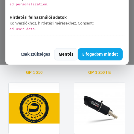
CROSS CITY 125
GP 1 125
.
ad_personalization
Hirdetési felhasználói adatok
Konverziókhoz, hirdetési mérésekhez. Consent:
.
ad_user_data
Bármikor módosíthatod:
Süti beállítások
.
Csak szükséges
Mentés
Elfogadom mindet
GP 1 250
GP 1 250 I E