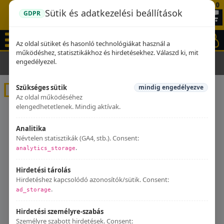
0
Sütik és adatkezelési beállítások
GDPR
Az oldal sütiket és hasonló technológiákat használ a
működéshez, statisztikákhoz és hirdetésekhez. Válaszd ki, mit
engedélyezel.
Kezdőlap
Kipufogók
DERBI
DERBI
Szükséges sütik
mindig engedélyezve
Az oldal működéséhez
elengedhetetlenek. Mindig aktívak.
Analitika
Névtelen statisztikák (GA4, stb.). Consent:
.
analytics_storage
Hirdetési tárolás
Hirdetéshez kapcsolódó azonosítók/sütik. Consent:
.
ad_storage
Hirdetési személyre-szabás
Személyre szabott hirdetések. Consent: