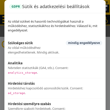
0
Sütik és adatkezelési beállítások
GDPR
Az oldal sütiket és hasonló technológiákat használ a
működéshez, statisztikákhoz és hirdetésekhez. Válaszd ki, mit
engedélyezel.
Kezdőlap
Kipufogók
Cectek
Cectek
Szükséges sütik
mindig engedélyezve
Az oldal működéséhez
elengedhetetlenek. Mindig aktívak.
Analitika
Névtelen statisztikák (GA4, stb.). Consent:
.
analytics_storage
Hirdetési tárolás
Hirdetéshez kapcsolódó azonosítók/sütik. Consent:
.
ad_storage
Hirdetési személyre-szabás
Személyre szabott hirdetések. Consent: