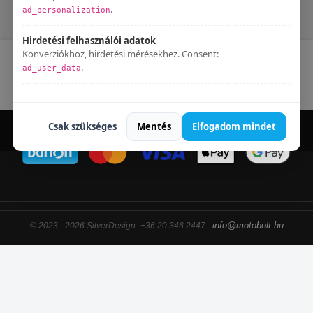
QUADRIFIT 500 EFT
.
ad_personalization
Hirdetési felhasználói adatok
Konverziókhoz, hirdetési mérésekhez. Consent:
Kapcsolat
Blog
Elállás a szerződéstől
.
ad_user_data
Adatkezelési tájékoztató
Bármikor módosíthatod:
Süti beállítások
.
Csak szükséges
Mentés
Elfogadom mindet
info@motobolt.hu
© 2023 - 2026 SilverDesign- +36 20 346 2447 -