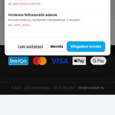
BESTIA 3 3 SUPERMOTO
BESTIA 5 5 SUPERMOTO
.
ad_personalization
OFFROAD
OFFROAD
Hirdetési felhasználói adatok
Konverziókhoz, hirdetési mérésekhez. Consent:
.
ad_user_data
Kapcsolat
Blog
Elállás a szerződéstől
Adatkezelési tájékoztató
Bármikor módosíthatod:
Süti beállítások
.
Csak szükséges
Mentés
Elfogadom mindet
info@motobolt.hu
© 2023 - 2026 SilverDesign- +36 20 346 2447 -