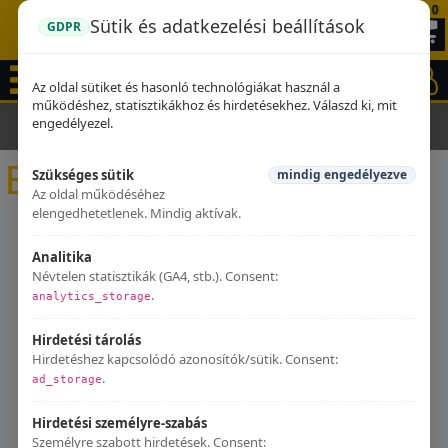
0
Sütik és adatkezelési beállítások
GDPR
Az oldal sütiket és hasonló technológiákat használ a
működéshez, statisztikákhoz és hirdetésekhez. Válaszd ki, mit
engedélyezel.
Kezdőlap
Kipufogók
Beeline
Beeline
Szükséges sütik
mindig engedélyezve
Az oldal működéséhez
elengedhetetlenek. Mindig aktívak.
Analitika
Névtelen statisztikák (GA4, stb.). Consent:
.
analytics_storage
Hirdetési tárolás
Hirdetéshez kapcsolódó azonosítók/sütik. Consent:
.
ad_storage
Hirdetési személyre-szabás
Személyre szabott hirdetések. Consent: