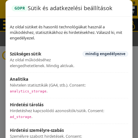
0
Sütik és adatkezelési beállítások
GDPR
Az oldal sütiket és hasonló technológiákat használ a
működéshez, statisztikákhoz és hirdetésekhez. Válaszd ki, mit
engedélyezel.
Kezdőlap
Kipufogók
Can-am
Can-am
Szükséges sütik
mindig engedélyezve
Az oldal működéséhez
elengedhetetlenek. Mindig aktívak.
Analitika
Névtelen statisztikák (GA4, stb.). Consent:
.
analytics_storage
Hirdetési tárolás
Hirdetéshez kapcsolódó azonosítók/sütik. Consent:
.
ad_storage
Hirdetési személyre-szabás
Személyre szabott hirdetések. Consent: