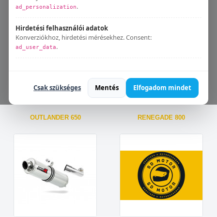
1000 OUTLANDER XMR
BRP RENEGADE 1000
.
ad_personalization
Hirdetési felhasználói adatok
Konverziókhoz, hirdetési mérésekhez. Consent:
.
ad_user_data
Bármikor módosíthatod:
Süti beállítások
.
Csak szükséges
Mentés
Elfogadom mindet
OUTLANDER 650
RENEGADE 800