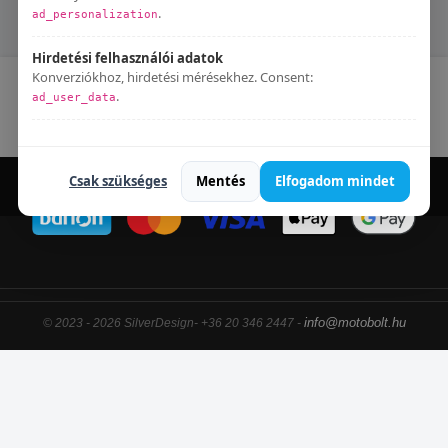
DB Killer
.
ad_personalization
Hirdetési felhasználói adatok
Konverziókhoz, hirdetési mérésekhez. Consent:
Kapcsolat
Blog
Elállás a szerződéstől
.
ad_user_data
Adatkezelési tájékoztató
Bármikor módosíthatod:
Süti beállítások
.
Csak szükséges
Mentés
Elfogadom mindet
info@motobolt.hu
© 2023 - 2026 SilverDesign- +36 20 346 2447 -