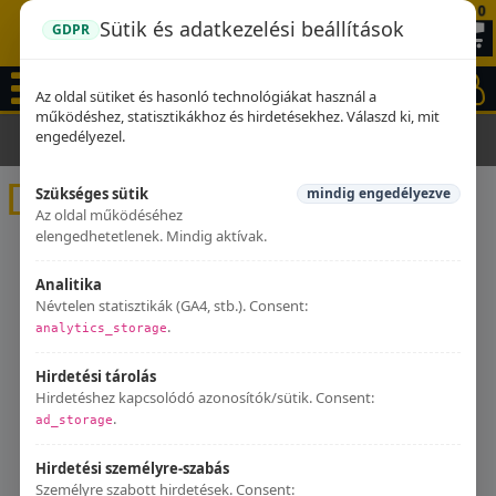
0
Sütik és adatkezelési beállítások
GDPR
Az oldal sütiket és hasonló technológiákat használ a
működéshez, statisztikákhoz és hirdetésekhez. Válaszd ki, mit
engedélyezel.
Kezdőlap
Kipufogók
DB KILLERS
DB KILLERS
Szükséges sütik
mindig engedélyezve
Az oldal működéséhez
elengedhetetlenek. Mindig aktívak.
Analitika
Névtelen statisztikák (GA4, stb.). Consent:
.
analytics_storage
Hirdetési tárolás
Hirdetéshez kapcsolódó azonosítók/sütik. Consent:
.
ad_storage
Hirdetési személyre-szabás
Személyre szabott hirdetések. Consent: