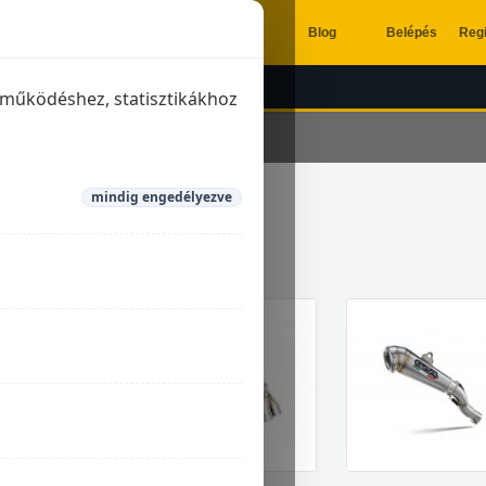
Blog
Belépés
Regi
ÉSZÍTŐK
KIPUFOGÓK
a működéshez, statisztikákhoz
mindig engedélyezve
 AGUSTA