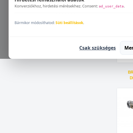
BRUTA
Konverziókhoz, hirdetési mérésekhez. Consent:
.
ad_user_data
Bármikor módosíthatod:
Süti beállítások
.
Csak szükséges
Me
BR
D