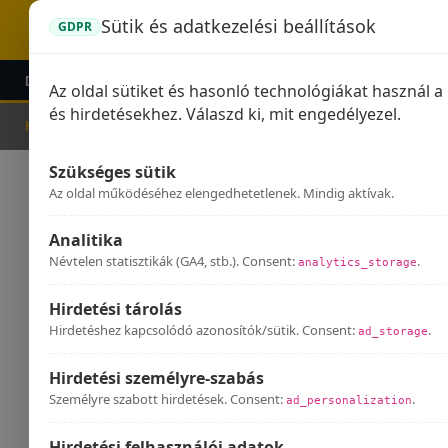
Sütik és adatkezelési beállítások
GDPR
DOMINATOR KIPUFOGÓK
GPR KIPUFOGÓK
KIEG
Az oldal sütiket és hasonló technológiákat használ 
és hirdetésekhez. Válaszd ki, mit engedélyezel.
Kezdőlap
Kipufogók
MV AGUSTA
Szükséges sütik
MV
Az oldal működéséhez elengedhetetlenek. Mindig aktívak.
Analitika
Névtelen statisztikák (GA4, stb.). Consent:
.
analytics_storage
Hirdetési tárolás
Hirdetéshez kapcsolódó azonosítók/sütik. Consent:
.
ad_storage
Hirdetési személyre-szabás
Személyre szabott hirdetések. Consent:
.
ad_personalization
Hirdetési felhasználói adatok