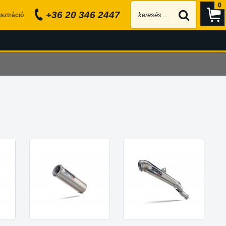
0
+36 20 346 2447
sztráció