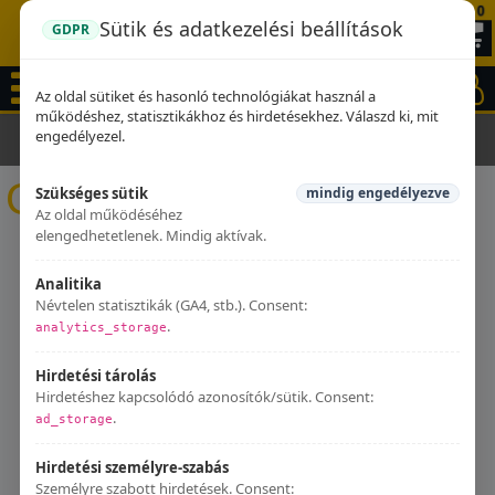
0
Sütik és adatkezelési beállítások
GDPR
Az oldal sütiket és hasonló technológiákat használ a
működéshez, statisztikákhoz és hirdetésekhez. Válaszd ki, mit
engedélyezel.
Kezdőlap
Kipufogók
Gilera
Gilera
Szükséges sütik
mindig engedélyezve
Az oldal működéséhez
elengedhetetlenek. Mindig aktívak.
Analitika
Névtelen statisztikák (GA4, stb.). Consent:
.
analytics_storage
Hirdetési tárolás
Hirdetéshez kapcsolódó azonosítók/sütik. Consent:
.
ad_storage
Hirdetési személyre-szabás
Személyre szabott hirdetések. Consent: