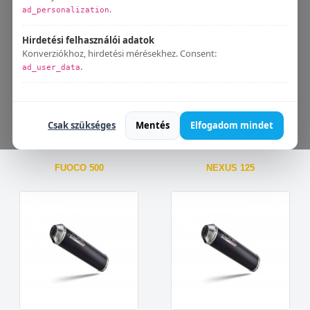
DNA 125 4 T
DNA 180 4 T
.
ad_personalization
Hirdetési felhasználói adatok
Konverziókhoz, hirdetési mérésekhez. Consent:
.
ad_user_data
Bármikor módosíthatod:
Süti beállítások
.
Csak szükséges
Mentés
Elfogadom mindet
FUOCO 500
NEXUS 125