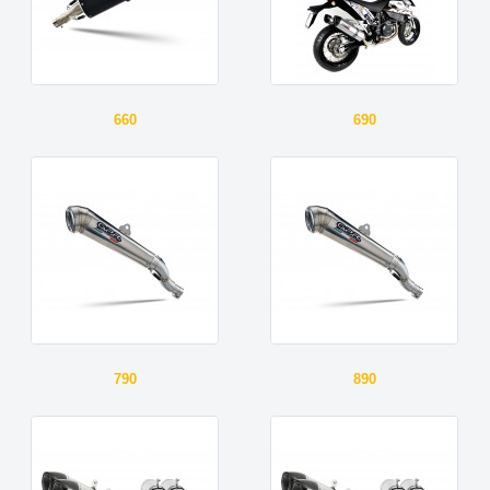
660
690
790
890