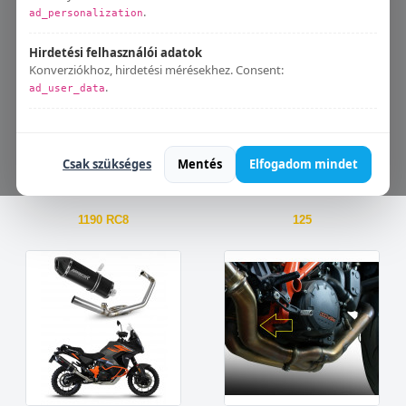
1090 ADVENTURE
1190 ADVENTURE
.
ad_personalization
Hirdetési felhasználói adatok
Konverziókhoz, hirdetési mérésekhez. Consent:
.
ad_user_data
Bármikor módosíthatod:
Süti beállítások
.
Csak szükséges
Mentés
Elfogadom mindet
1190 RC8
125