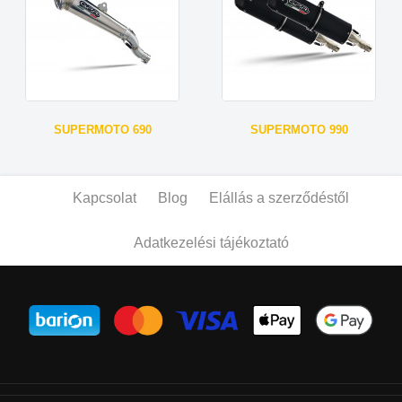
SUPERMOTO 690
SUPERMOTO 990
Kapcsolat
Blog
Elállás a szerződéstől
Adatkezelési tájékoztató