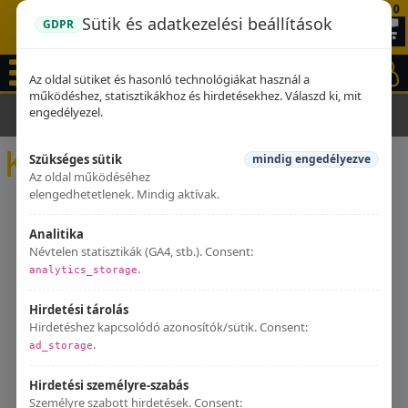
0
Sütik és adatkezelési beállítások
GDPR
Az oldal sütiket és hasonló technológiákat használ a
működéshez, statisztikákhoz és hirdetésekhez. Válaszd ki, mit
engedélyezel.
Kezdőlap
Kipufogók
KTM
KTM
Szükséges sütik
mindig engedélyezve
Az oldal működéséhez
elengedhetetlenek. Mindig aktívak.
Analitika
Névtelen statisztikák (GA4, stb.). Consent:
.
analytics_storage
Hirdetési tárolás
Hirdetéshez kapcsolódó azonosítók/sütik. Consent:
.
ad_storage
Hirdetési személyre-szabás
Személyre szabott hirdetések. Consent: