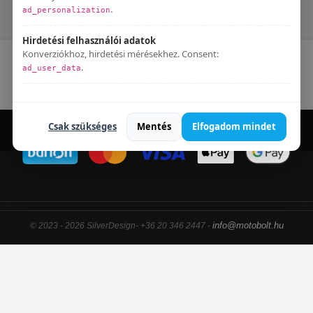
VJF ROADSPORT 125
VJF ROADWIN 125
.
ad_personalization
Hirdetési felhasználói adatok
Konverziókhoz, hirdetési mérésekhez. Consent:
Kapcsolat
Blog
Elállás a szerződéstől
.
ad_user_data
Adatkezelési tájékoztató
Bármikor módosíthatod:
Süti beállítások
.
Csak szükséges
Mentés
Elfogadom mindet
info@motobolt.hu
© 2023 - 2026 SilverDesign- +36 20 346 2447 -