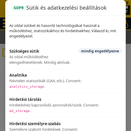
0
Sütik és adatkezelési beállítások
GDPR
Az oldal sütiket és hasonló technológiákat használ a
működéshez, statisztikákhoz és hirdetésekhez. Válaszd ki, mit
engedélyezel.
Kezdőlap
Kipufogók
Daelim
Daelim
Szükséges sütik
mindig engedélyezve
Az oldal működéséhez
elengedhetetlenek. Mindig aktívak.
Analitika
Névtelen statisztikák (GA4, stb.). Consent:
.
analytics_storage
Hirdetési tárolás
Hirdetéshez kapcsolódó azonosítók/sütik. Consent:
.
ad_storage
Hirdetési személyre-szabás
Személyre szabott hirdetések. Consent: