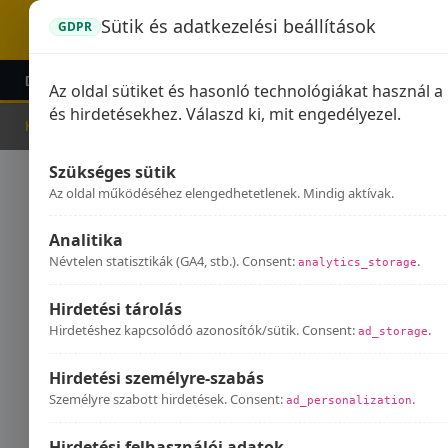
Sütik és adatkezelési beállítások
GDPR
DOMINATOR KIPUFOGÓK
GPR KIPUFOGÓK
KIEG
Az oldal sütiket és hasonló technológiákat használ 
és hirdetésekhez. Válaszd ki, mit engedélyezel.
Kezdőlap
Kipufogók
Husaberg
Szükséges sütik
Hus
Az oldal működéséhez elengedhetetlenek. Mindig aktívak.
Analitika
Névtelen statisztikák (GA4, stb.). Consent:
.
analytics_storage
Hirdetési tárolás
Hirdetéshez kapcsolódó azonosítók/sütik. Consent:
.
ad_storage
Hirdetési személyre-szabás
Személyre szabott hirdetések. Consent:
.
ad_personalization
Hirdetési felhasználói adatok