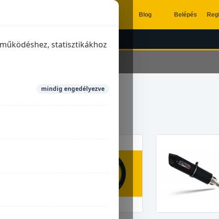
Blog
Belépés
Regi
ÉSZÍTŐK
KIPUFOGÓK
a működéshez, statisztikákhoz
mindig engedélyezve
aberg