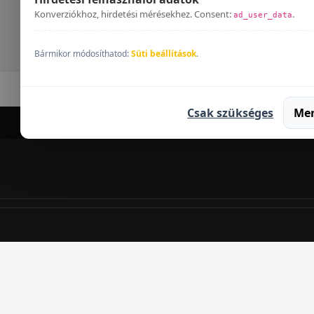
Konverziókhoz, hirdetési mérésekhez. Consent:
.
ad_user_data
Bármikor módosíthatod:
Süti beállítások
.
Ka
Csak szükséges
Me