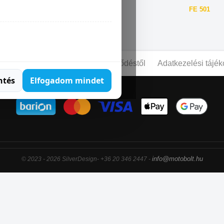
FE 250
FE 350
FE 501
pcsolat
Blog
Elállás a szerződéstől
Adatkezelési tájék
ntés
Elfogadom mindet
info@motobolt.hu
© 2023 - 2026 SilverDesign- +36 20 346 2447 -