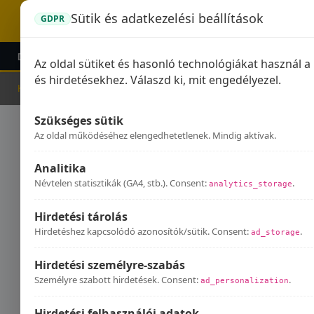
Sütik és adatkezelési beállítások
GDPR
DOMINATOR KIPUFOGÓK
GPR KIPUFOGÓK
KIEG
Az oldal sütiket és hasonló technológiákat használ 
és hirdetésekhez. Válaszd ki, mit engedélyezel.
Kezdőlap
Kipufogók
MuZ
Szükséges sütik
Mu
Az oldal működéséhez elengedhetetlenek. Mindig aktívak.
Analitika
Névtelen statisztikák (GA4, stb.). Consent:
.
analytics_storage
Hirdetési tárolás
Hirdetéshez kapcsolódó azonosítók/sütik. Consent:
.
ad_storage
Hirdetési személyre-szabás
Személyre szabott hirdetések. Consent:
.
ad_personalization
Hirdetési felhasználói adatok