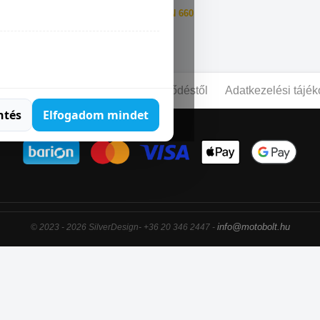
MZ 1000 S
MZ SKORPION 660
pcsolat
Blog
Elállás a szerződéstől
Adatkezelési tájék
ntés
Elfogadom mindet
info@motobolt.hu
© 2023 - 2026 SilverDesign- +36 20 346 2447 -