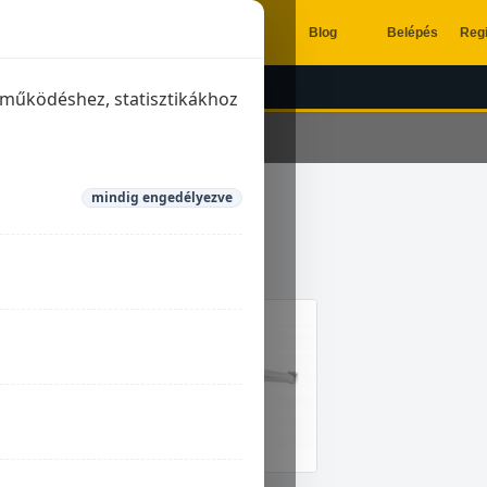
Blog
Belépés
Regi
ÉSZÍTŐK
KIPUFOGÓK
a működéshez, statisztikákhoz
mindig engedélyezve
Z