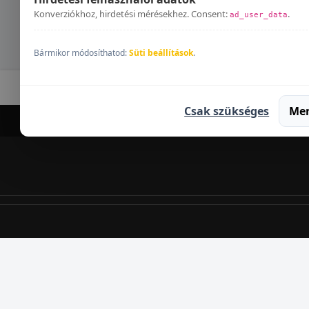
Konverziókhoz, hirdetési mérésekhez. Consent:
.
ad_user_data
Bármikor módosíthatod:
Süti beállítások
.
Ka
Csak szükséges
Me