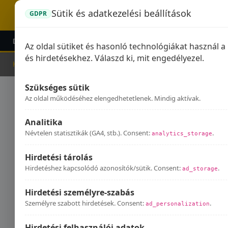
Sütik és adatkezelési beállítások
GDPR
DOMINATOR KIPUFOGÓK
GPR KIPUFOGÓK
KIEG
Az oldal sütiket és hasonló technológiákat használ 
és hirdetésekhez. Válaszd ki, mit engedélyezel.
Kezdőlap
Kipufogók
Harley-Davidson
Szükséges sütik
Har
Az oldal működéséhez elengedhetetlenek. Mindig aktívak.
Analitika
Névtelen statisztikák (GA4, stb.). Consent:
.
analytics_storage
Hirdetési tárolás
Hirdetéshez kapcsolódó azonosítók/sütik. Consent:
.
ad_storage
Hirdetési személyre-szabás
Személyre szabott hirdetések. Consent:
.
ad_personalization
Hirdetési felhasználói adatok