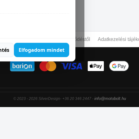
AMERICA 1250
pcsolat
Blog
Elállás a szerződéstől
Adatkezelési tájék
ntés
Elfogadom mindet
info@motobolt.hu
© 2023 - 2026 SilverDesign- +36 20 346 2447 -