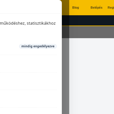
Blog
Belépés
Regi
ÉSZÍTŐK
KIPUFOGÓK
a működéshez, statisztikákhoz
mindig engedélyezve
ley-Davidson