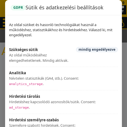
0
Sütik és adatkezelési beállítások
GDPR
Az oldal sütiket és hasonló technológiákat használ a
működéshez, statisztikákhoz és hirdetésekhez. Válaszd ki, mit
engedélyezel.
Kezdőlap
Kipufogók
Adly
Adly
Szükséges sütik
mindig engedélyezve
Az oldal működéséhez
elengedhetetlenek. Mindig aktívak.
Analitika
Névtelen statisztikák (GA4, stb.). Consent:
.
analytics_storage
Hirdetési tárolás
Hirdetéshez kapcsolódó azonosítók/sütik. Consent:
.
ad_storage
Hirdetési személyre-szabás
Személyre szabott hirdetések. Consent: