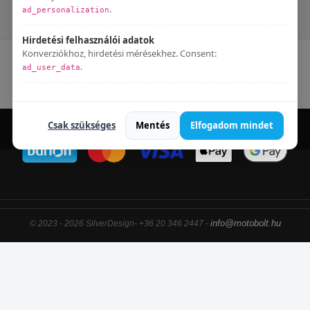
320 S
500 HURRICANE S
.
ad_personalization
Hirdetési felhasználói adatok
Konverziókhoz, hirdetési mérésekhez. Consent:
Kapcsolat
Blog
Elállás a szerződéstől
.
ad_user_data
Adatkezelési tájékoztató
Bármikor módosíthatod:
Süti beállítások
.
Csak szükséges
Mentés
Elfogadom mindet
info@motobolt.hu
© 2023 - 2026 SilverDesign- +36 20 346 2447 -