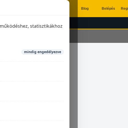
Blog
Belépés
Regi
ÉSZÍTŐK
KIPUFOGÓK
a működéshez, statisztikákhoz
mindig engedélyezve
ine