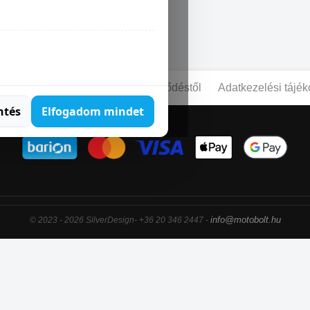
NE X 5 5 LOF
pcsolat
Blog
Elállás a szerződéstől
Adatkezelési tájék
ntés
Elfogadom mindet
info@motobolt.hu
© 2023 - 2026 SilverDesign- +36 20 346 2447 -