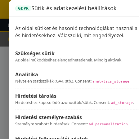
Sütik és adatkezelési beállítások
GDPR
DOMINATOR KIPUFOGÓK
GPR KIPUFOGÓK
KIEG
Az oldal sütiket és hasonló technológiákat használ 
és hirdetésekhez. Válaszd ki, mit engedélyezel.
Kezdőlap
Kipufogók
Online
Szükséges sütik
Onl
Az oldal működéséhez elengedhetetlenek. Mindig aktívak.
Analitika
Névtelen statisztikák (GA4, stb.). Consent:
.
analytics_storage
Hirdetési tárolás
Hirdetéshez kapcsolódó azonosítók/sütik. Consent:
.
ad_storage
Hirdetési személyre-szabás
Személyre szabott hirdetések. Consent:
.
ad_personalization
Hirdetési felhasználói adatok